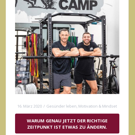
16. März 2020
Gesünder leben
,
Motivation & Mindset
WARUM GENAU JETZT DER RICHTIGE
ZEITPUNKT IST ETWAS ZU ÄNDERN.