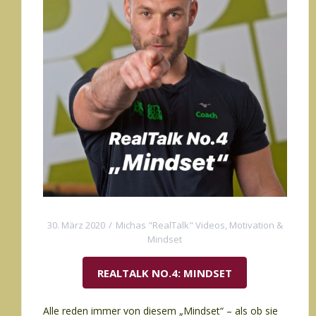
30. März 2020
Michas "RealTalk" Videos
,
Motivation &
Mindset
REALTALK NO.4: MINDSET
Alle reden immer von diesem „Mindset“ – als ob sie